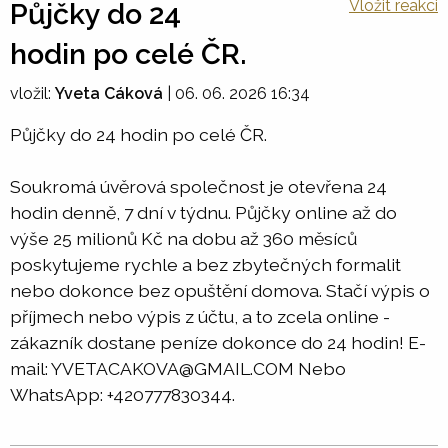
Vložit reakci
Půjčky do 24
hodin po celé ČR.
vložil:
Yveta Cáková
|
06. 06. 2026 16:34
Půjčky do 24 hodin po celé ČR.
Soukromá úvěrová společnost je otevřena 24
hodin denně, 7 dní v týdnu. Půjčky online až do
výše 25 milionů Kč na dobu až 360 měsíců
poskytujeme rychle a bez zbytečných formalit
nebo dokonce bez opuštění domova. Stačí výpis o
příjmech nebo výpis z účtu, a to zcela online -
zákazník dostane peníze dokonce do 24 hodin! E-
mail: YVETACAKOVA@GMAIL.COM Nebo
WhatsApp: +420777830344.