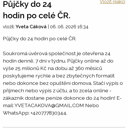
Vložit reakci
Půjčky do 24
hodin po celé ČR.
vložil:
Yveta Cáková
|
06. 06. 2026 16:34
Půjčky do 24 hodin po celé ČR.
Soukromá úvěrová společnost je otevřena 24
hodin denně, 7 dní v týdnu. Půjčky online až do
výše 25 milionů Kč na dobu až 360 měsíců
poskytujeme rychle a bez zbytečných formalit
nebo dokonce bez opuštění domova. Stačí výpis o
příjmech nebo výpis z účtu, a to zcela online -
zákazník dostane peníze dokonce do 24 hodin! E-
mail: YVETACAKOVA@GMAIL.COM Nebo
WhatsApp: +420777830344.