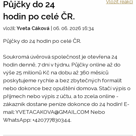
Vložit reakci
Půjčky do 24
hodin po celé ČR.
vložil:
Yveta Cáková
|
06. 06. 2026 16:34
Půjčky do 24 hodin po celé ČR.
Soukromá úvěrová společnost je otevřena 24
hodin denně, 7 dní v týdnu. Půjčky online až do
výše 25 milionů Kč na dobu až 360 měsíců
poskytujeme rychle a bez zbytečných formalit
nebo dokonce bez opuštění domova. Stačí výpis o
příjmech nebo výpis z účtu, a to zcela online -
zákazník dostane peníze dokonce do 24 hodin! E-
mail: YVETACAKOVA@GMAIL.COM Nebo
WhatsApp: +420777830344.