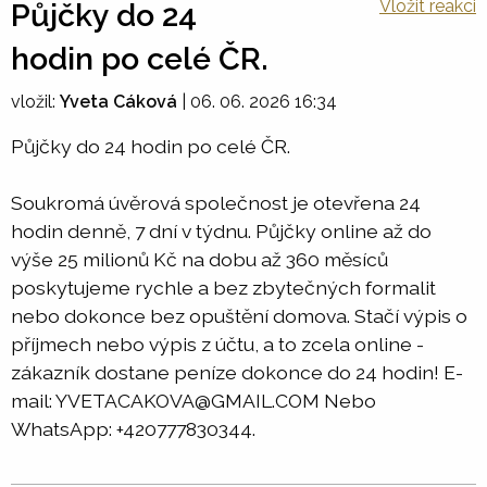
Vložit reakci
Půjčky do 24
hodin po celé ČR.
vložil:
Yveta Cáková
|
06. 06. 2026 16:34
Půjčky do 24 hodin po celé ČR.
Soukromá úvěrová společnost je otevřena 24
hodin denně, 7 dní v týdnu. Půjčky online až do
výše 25 milionů Kč na dobu až 360 měsíců
poskytujeme rychle a bez zbytečných formalit
nebo dokonce bez opuštění domova. Stačí výpis o
příjmech nebo výpis z účtu, a to zcela online -
zákazník dostane peníze dokonce do 24 hodin! E-
mail: YVETACAKOVA@GMAIL.COM Nebo
WhatsApp: +420777830344.