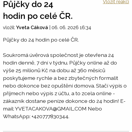
Vložit reakci
Půjčky do 24
hodin po celé ČR.
vložil:
Yveta Cáková
|
06. 06. 2026 16:34
Půjčky do 24 hodin po celé ČR.
Soukromá úvěrová společnost je otevřena 24
hodin denně, 7 dní v týdnu. Půjčky online až do
výše 25 milionů Kč na dobu až 360 měsíců
poskytujeme rychle a bez zbytečných formalit
nebo dokonce bez opuštění domova. Stačí výpis o
příjmech nebo výpis z účtu, a to zcela online -
zákazník dostane peníze dokonce do 24 hodin! E-
mail: YVETACAKOVA@GMAIL.COM Nebo
WhatsApp: +420777830344.