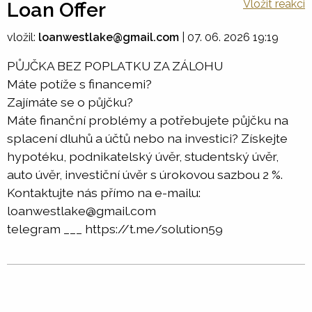
Vložit reakci
Loan Offer
vložil:
loanwestlake@gmail.com
|
07. 06. 2026 19:19
PŮJČKA BEZ POPLATKU ZA ZÁLOHU
Máte potíže s financemi?
Zajímáte se o půjčku?
Máte finanční problémy a potřebujete půjčku na
splacení dluhů a účtů nebo na investici? Získejte
hypotéku, podnikatelský úvěr, studentský úvěr,
auto úvěr, investiční úvěr s úrokovou sazbou 2 %.
Kontaktujte nás přímo na e-mailu:
loanwestlake@gmail.com
telegram ___ https://t.me/solution59