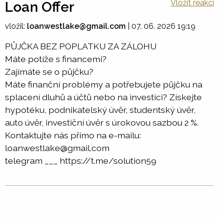
Vložit reakci
Loan Offer
vložil:
loanwestlake@gmail.com
|
07. 06. 2026 19:19
PŮJČKA BEZ POPLATKU ZA ZÁLOHU
Máte potíže s financemi?
Zajímáte se o půjčku?
Máte finanční problémy a potřebujete půjčku na
splacení dluhů a účtů nebo na investici? Získejte
hypotéku, podnikatelský úvěr, studentský úvěr,
auto úvěr, investiční úvěr s úrokovou sazbou 2 %.
Kontaktujte nás přímo na e-mailu:
loanwestlake@gmail.com
telegram ___ https://t.me/solution59