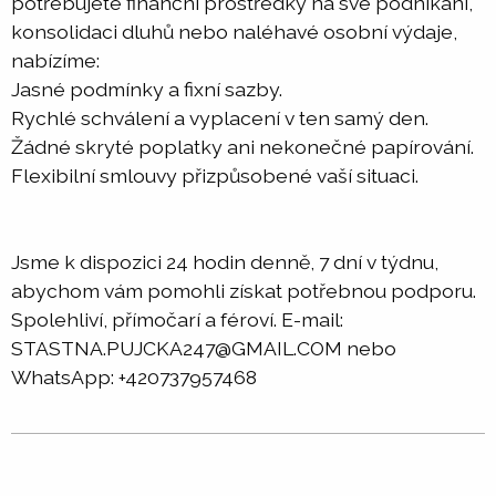
potřebujete finanční prostředky na své podnikání,
konsolidaci dluhů nebo naléhavé osobní výdaje,
nabízíme:
Jasné podmínky a fixní sazby.
Rychlé schválení a vyplacení v ten samý den.
Žádné skryté poplatky ani nekonečné papírování.
Flexibilní smlouvy přizpůsobené vaší situaci.
Jsme k dispozici 24 hodin denně, 7 dní v týdnu,
abychom vám pomohli získat potřebnou podporu.
Spolehliví, přímočarí a féroví. E-mail:
STASTNA.PUJCKA247@GMAIL.COM nebo
WhatsApp: +420737957468