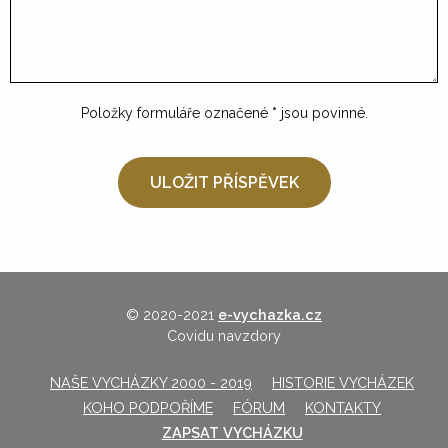
Položky formuláře označené
*
jsou povinné.
© 2020-2021
e-vychazka.cz
Covidu navzdory
NAŠE VYCHÁZKY 2000 - 2019
HISTORIE VYCHÁZEK
KOHO PODPOŘÍME
FÓRUM
KONTAKTY
ZAPSAT VYCHÁZKU