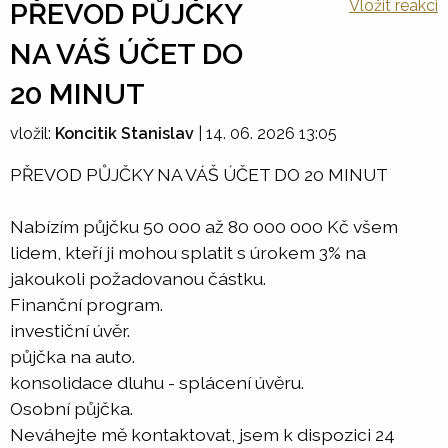
Vložit reakci
PŘEVOD PŮJČKY
NA VÁŠ ÚČET DO
20 MINUT
vložil:
Koncitik Stanislav
|
14. 06. 2026 13:05
PŘEVOD PŮJČKY NA VÁŠ ÚČET DO 20 MINUT
Nabízím půjčku 50 000 až 80 000 000 Kč všem
lidem, kteří ji mohou splatit s úrokem 3% na
jakoukoli požadovanou částku.
Finanční program.
investiční úvěr.
půjčka na auto.
konsolidace dluhu - splácení úvěru.
Osobní půjčka.
Neváhejte mě kontaktovat, jsem k dispozici 24