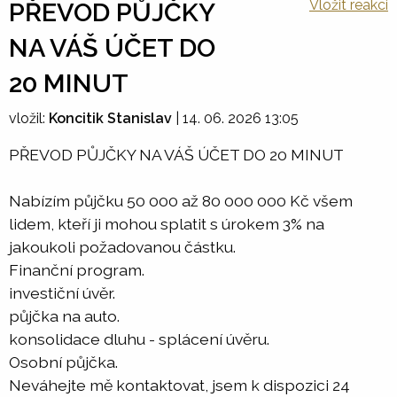
Vložit reakci
PŘEVOD PŮJČKY
NA VÁŠ ÚČET DO
20 MINUT
vložil:
Koncitik Stanislav
|
14. 06. 2026 13:05
PŘEVOD PŮJČKY NA VÁŠ ÚČET DO 20 MINUT
Nabízím půjčku 50 000 až 80 000 000 Kč všem
lidem, kteří ji mohou splatit s úrokem 3% na
jakoukoli požadovanou částku.
Finanční program.
investiční úvěr.
půjčka na auto.
konsolidace dluhu - splácení úvěru.
Osobní půjčka.
Neváhejte mě kontaktovat, jsem k dispozici 24