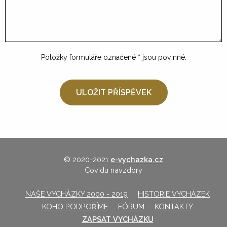
Položky formuláře označené
*
jsou povinné.
© 2020-2021
e-vychazka.cz
Covidu navzdory
NAŠE VYCHÁZKY 2000 - 2019
HISTORIE VYCHÁZEK
KOHO PODPOŘÍME
FÓRUM
KONTAKTY
ZAPSAT VYCHÁZKU