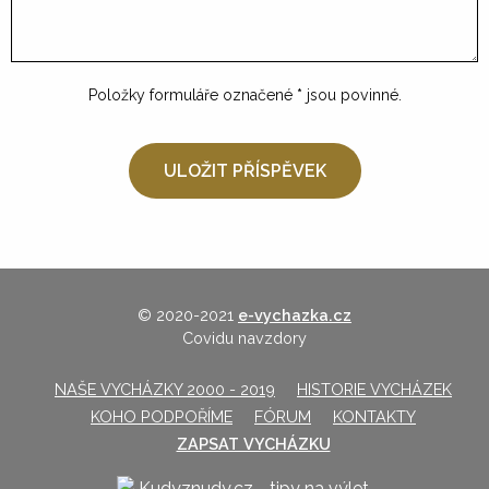
Položky formuláře označené
*
jsou povinné.
© 2020-2021
e-vychazka.cz
Covidu navzdory
NAŠE VYCHÁZKY 2000 - 2019
HISTORIE VYCHÁZEK
KOHO PODPOŘÍME
FÓRUM
KONTAKTY
ZAPSAT VYCHÁZKU