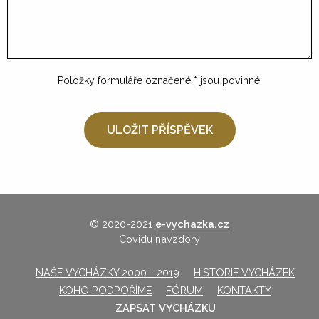
Položky formuláře označené
*
jsou povinné.
© 2020-2021
e-vychazka.cz
Covidu navzdory
NAŠE VYCHÁZKY 2000 - 2019
HISTORIE VYCHÁZEK
KOHO PODPOŘÍME
FÓRUM
KONTAKTY
ZAPSAT VYCHÁZKU