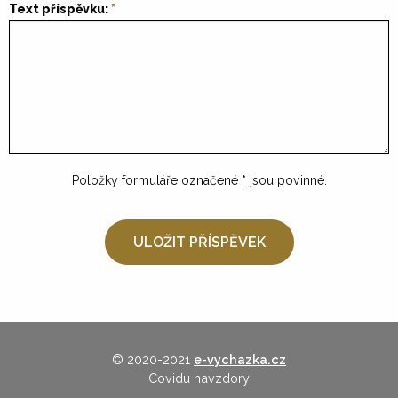
Text příspěvku:
Položky formuláře označené
*
jsou povinné.
© 2020-2021
e-vychazka.cz
Covidu navzdory