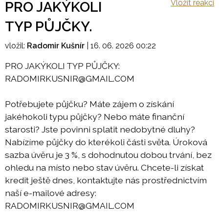
Vložit reakci
PRO JAKÝKOLI
TYP PŮJČKY.
vložil:
Radomir Kušnír
|
16. 06. 2026 00:22
PRO JAKÝKOLI TYP PŮJČKY:
RADOMIRKUSNIR@GMAIL.COM
Potřebujete půjčku? Máte zájem o získání
jakéhokoli typu půjčky? Nebo máte finanční
starosti? Jste povinni splatit nedobytné dluhy?
Nabízíme půjčky do kterékoli části světa. Úroková
sazba úvěru je 3 %, s dohodnutou dobou trvání, bez
ohledu na místo nebo stav úvěru. Chcete-li získat
kredit ještě dnes, kontaktujte nás prostřednictvím
naší e-mailové adresy:
RADOMIRKUSNIR@GMAIL.COM