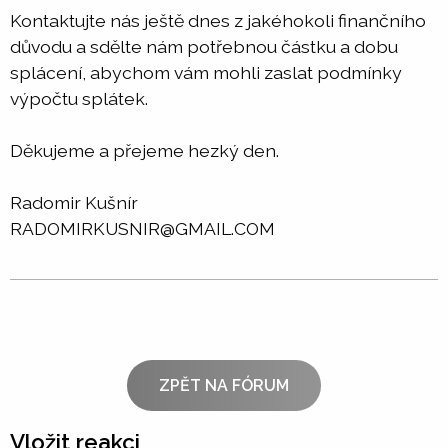
Kontaktujte nás ještě dnes z jakéhokoli finančního
důvodu a sdělte nám potřebnou částku a dobu
splácení, abychom vám mohli zaslat podmínky
výpočtu splátek.
Děkujeme a přejeme hezký den.
Radomir Kušnír
RADOMIRKUSNIR@GMAIL.COM
ZPĚT NA FÓRUM
Vložit reakci