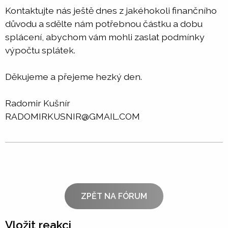
Kontaktujte nás ještě dnes z jakéhokoli finančního
důvodu a sdělte nám potřebnou částku a dobu
splácení, abychom vám mohli zaslat podmínky
výpočtu splátek.
Děkujeme a přejeme hezký den.
Radomir Kušnír
RADOMIRKUSNIR@GMAIL.COM
ZPĚT NA FÓRUM
Vložit reakci