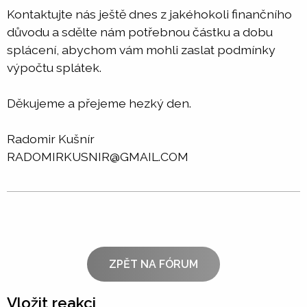
Kontaktujte nás ještě dnes z jakéhokoli finančního
důvodu a sdělte nám potřebnou částku a dobu
splácení, abychom vám mohli zaslat podmínky
výpočtu splátek.
Děkujeme a přejeme hezký den.
Radomir Kušnír
RADOMIRKUSNIR@GMAIL.COM
ZPĚT NA FÓRUM
Vložit reakci