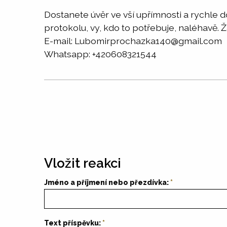
Dostanete úvěr ve vší upřímnosti a rychle
protokolu, vy, kdo to potřebuje, naléhavě. 
E-mail: Lubomirprochazka140@gmail.com
Whatsapp: +420608321544
Vložit reakci
Jméno a příjmení nebo přezdívka:
Text příspěvku: