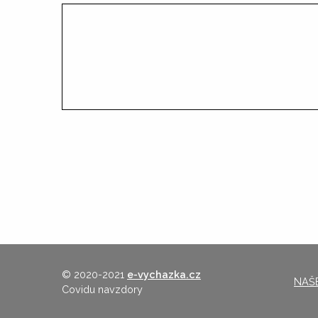
© 2020-2021
e-vychazka.cz
NAŠE
Covidu navzdory