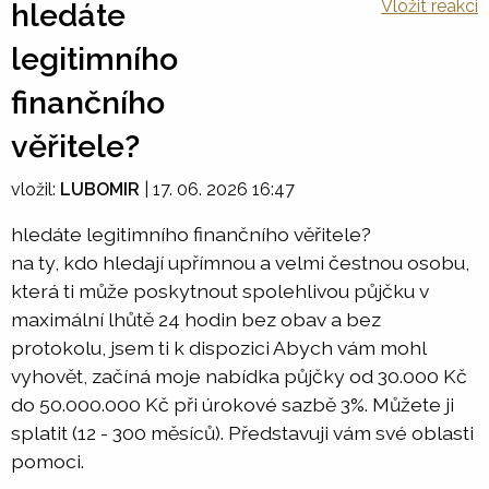
Vložit reakci
hledáte
legitimního
finančního
věřitele?
vložil:
LUBOMIR
|
17. 06. 2026 16:47
hledáte legitimního finančního věřitele?
na ty, kdo hledají upřímnou a velmi čestnou osobu,
která ti může poskytnout spolehlivou půjčku v
maximální lhůtě 24 hodin bez obav a bez
protokolu, jsem ti k dispozici Abych vám mohl
vyhovět, začíná moje nabídka půjčky od 30.000 Kč
do 50.000.000 Kč při úrokové sazbě 3%. Můžete ji
splatit (12 - 300 měsíců). Představuji vám své oblasti
pomoci.