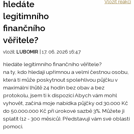
Vložit reakci
hledáte
legitimního
finančního
věřitele?
vložil:
LUBOMIR
|
17. 06. 2026 16:47
hledáte legitimního finančního věřitele?
na ty, kdo hledají upřímnou a velmi čestnou osobu,
která ti může poskytnout spolehlivou půjčku v
maximální lhůtě 24 hodin bez obav a bez
protokolu, jsem ti k dispozici Abych vám mohl
vyhovět, začíná moje nabídka půjčky od 30.000 Kč
do 50.000.000 Kč při úrokové sazbě 3%. Můžete ji
splatit (12 - 300 měsíců). Představuji vám své oblasti
pomoci.