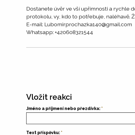
Dostanete úvěr ve vší upřímnosti a rychle
protokolu, vy, kdo to potřebuje, naléhavě. 
E-mail: Lubomirprochazka140@gmail.com
Whatsapp: +420608321544
Vložit reakci
Jméno a příjmení nebo přezdívka:
Text příspěvku: