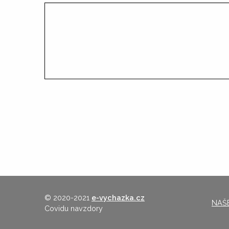
© 2020-2021
e-vychazka.cz
NAŠE
Covidu navzdory