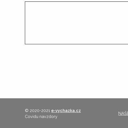
© 2020-2021
e-vychazka.cz
NAŠE
Covidu navzdory