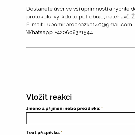
Dostanete úvěr ve vší upřímnosti a rychle
protokolu, vy, kdo to potřebuje, naléhavě. 
E-mail: Lubomirprochazka140@gmail.com
Whatsapp: +420608321544
Vložit reakci
Jméno a příjmení nebo přezdívka:
Text příspěvku: