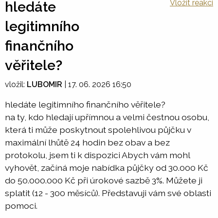
Vložit reakci
hledáte
legitimního
finančního
věřitele?
vložil:
LUBOMIR
|
17. 06. 2026 16:50
hledáte legitimního finančního věřitele?
na ty, kdo hledají upřímnou a velmi čestnou osobu,
která ti může poskytnout spolehlivou půjčku v
maximální lhůtě 24 hodin bez obav a bez
protokolu, jsem ti k dispozici Abych vám mohl
vyhovět, začíná moje nabídka půjčky od 30.000 Kč
do 50.000.000 Kč při úrokové sazbě 3%. Můžete ji
splatit (12 - 300 měsíců). Představuji vám své oblasti
pomoci.