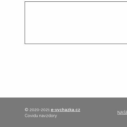
© 2020-2021
e-vychazka.cz
NAŠE
Covidu navzdory