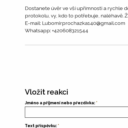
Dostanete úvěr ve vší upřímnosti a rychle
protokolu, vy, kdo to potřebuje, naléhavě. 
E-mail: Lubomirprochazka140@gmail.com
Whatsapp: +420608321544
Vložit reakci
Jméno a příjmení nebo přezdívka:
Text příspěvku: