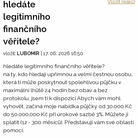
Vložit reakci
hledáte
legitimního
finančního
věřitele?
vložil:
LUBOMIR
|
17. 06. 2026 16:50
hledáte legitimního finančního věřitele?
na ty, kdo hledají upřímnou a velmi čestnou osobu,
která ti může poskytnout spolehlivou půjčku v
maximální lhůtě 24 hodin bez obav a bez
protokolu, jsem ti k dispozici Abych vám mohl
vyhovět, začíná moje nabídka půjčky od 30.000 Kč
do 50.000.000 Kč při úrokové sazbě 3%. Můžete ji
splatit (12 - 300 měsíců). Představuji vám své oblasti
pomoci.