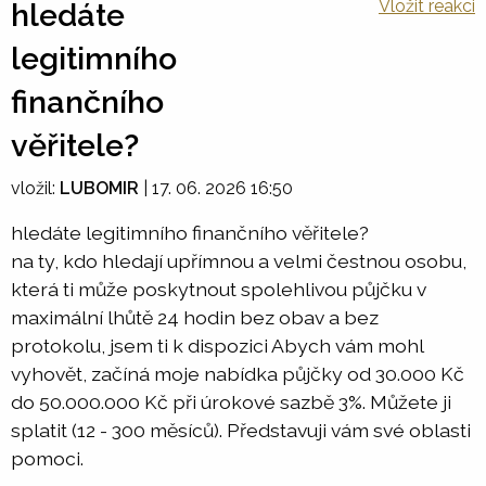
Vložit reakci
hledáte
legitimního
finančního
věřitele?
vložil:
LUBOMIR
|
17. 06. 2026 16:50
hledáte legitimního finančního věřitele?
na ty, kdo hledají upřímnou a velmi čestnou osobu,
která ti může poskytnout spolehlivou půjčku v
maximální lhůtě 24 hodin bez obav a bez
protokolu, jsem ti k dispozici Abych vám mohl
vyhovět, začíná moje nabídka půjčky od 30.000 Kč
do 50.000.000 Kč při úrokové sazbě 3%. Můžete ji
splatit (12 - 300 měsíců). Představuji vám své oblasti
pomoci.