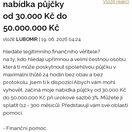
Vložit reakci
nabídka půjčky
od 30.000 Kč do
50.000.000 Kč
vložil:
LUBOMIR
|
19. 06. 2026 04:24
hledáte legitimního finančního věřitele?
na ty, kdo hledají upřímnou a velmi čestnou osobu,
která ti může poskytnout spolehlivou půjčku v
maximální lhůtě 24 hodin bez obav a bez
protokolu, jsem ti k dispozici Abych vám mohl
vyhovět, začíná moje nabídka půjčky od 30.000 Kč
do 50.000.000 Kč při úrokové sazbě 3%. Můžete ji
splatit (12 - 300 měsíců). Představuji vám své oblasti
pomoci.
- Finanční pomoc,