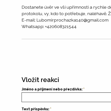
Dostanete úvěr ve vší upřímnosti a rychle
protokolu, vy, kdo to potřebuje, naléhavě. 
E-mail: Lubomirprochazka140@gmail.com
Whatsapp: +420608321544
Vložit reakci
Jméno a příjmení nebo přezdívka:
Text příspěvku: