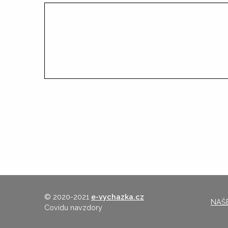
© 2020-2021
e-vychazka.cz
NAŠE
Covidu navzdory