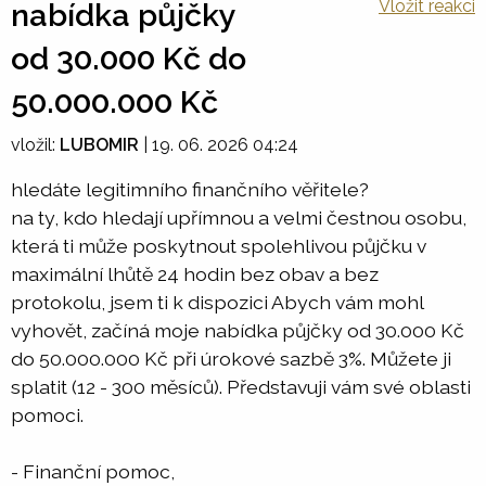
Vložit reakci
nabídka půjčky
od 30.000 Kč do
50.000.000 Kč
vložil:
LUBOMIR
|
19. 06. 2026 04:24
hledáte legitimního finančního věřitele?
na ty, kdo hledají upřímnou a velmi čestnou osobu,
která ti může poskytnout spolehlivou půjčku v
maximální lhůtě 24 hodin bez obav a bez
protokolu, jsem ti k dispozici Abych vám mohl
vyhovět, začíná moje nabídka půjčky od 30.000 Kč
do 50.000.000 Kč při úrokové sazbě 3%. Můžete ji
splatit (12 - 300 měsíců). Představuji vám své oblasti
pomoci.
- Finanční pomoc,