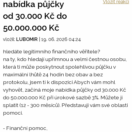
Vložit reakci
nabídka půjčky
od 30.000 Kč do
50.000.000 Kč
vložil:
LUBOMIR
|
19. 06. 2026 04:24
hledáte legitimního finančního věřitele?
na ty, kdo hledají upřímnou a velmi čestnou osobu,
která ti může poskytnout spolehlivou půjčku v
maximální lhůtě 24 hodin bez obav a bez
protokolu, jsem ti k dispozici Abych vám mohl
vyhovět, začíná moje nabídka půjčky od 30.000 Kč
do 50.000.000 Kč při úrokové sazbě 3%. Můžete ji
splatit (12 - 300 měsíců). Představuji vám své oblasti
pomoci.
- Finanční pomoc,