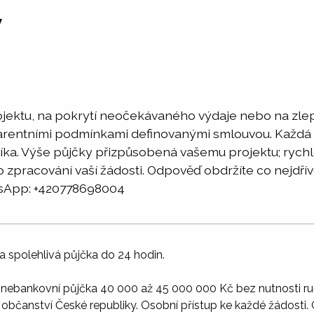
y
jektu, na pokrytí neočekávaného výdaje nebo na zlepš
arentními podmínkami definovanými smlouvou. Každá 
íka. Výše ​​půjčky přizpůsobená vašemu projektu; rych
pracování vaší žádosti. Odpověď obdržíte co nejdříve
sApp: +420778698004
a spolehlivá půjčka do 24 hodin.
í nebankovní půjčka 40 000 až 45 000 000 Kč bez nutnosti ru
 občanství České republiky. Osobní přístup ke každé žádosti. G