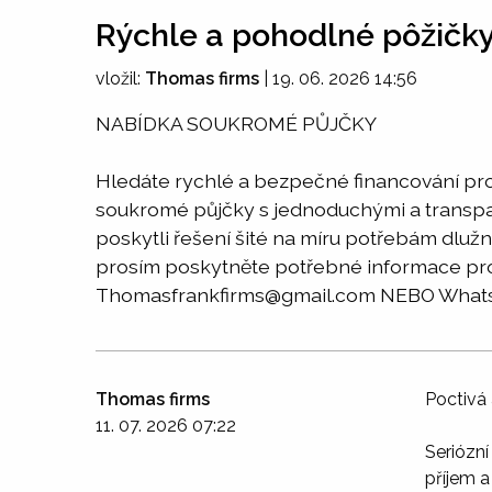
Rýchle a pohodlné pôžičk
vložil:
Thomas firms
|
19. 06. 2026 14:56
NABÍDKA SOUKROMÉ PŮJČKY
Hledáte rychlé a bezpečné financování pro
soukromé půjčky s jednoduchými a transp
poskytli řešení šité na míru potřebám dlužn
prosím poskytněte potřebné informace pro z
Thomasfrankfirms@gmail.com NEBO What
Thomas firms
Poctivá 
11. 07. 2026 07:22
Seriózn
příjem a