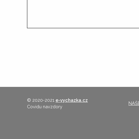
© 2020-2021
e-vychazka.cz
NAŠE
Covidu navzdory