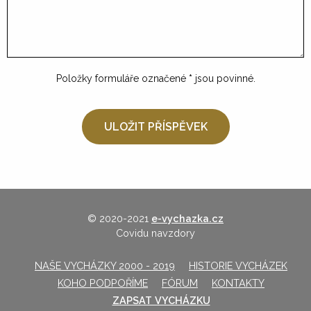
Položky formuláře označené
*
jsou povinné.
© 2020-2021
e-vychazka.cz
Covidu navzdory
NAŠE VYCHÁZKY 2000 - 2019
HISTORIE VYCHÁZEK
KOHO PODPOŘÍME
FÓRUM
KONTAKTY
ZAPSAT VYCHÁZKU