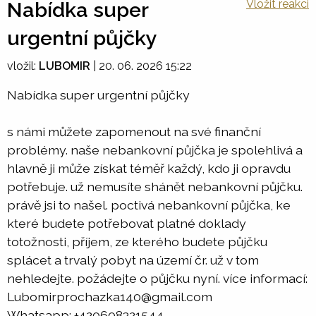
Vložit reakci
Nabídka super
urgentní půjčky
vložil:
LUBOMIR
|
20. 06. 2026 15:22
Nabídka super urgentní půjčky
s námi můžete zapomenout na své finanční
problémy. naše nebankovní půjčka je spolehlivá a
hlavně ji může získat téměř každý, kdo ji opravdu
potřebuje. už nemusíte shánět nebankovní půjčku.
právě jsi to našel. poctivá nebankovní půjčka, ke
které budete potřebovat platné doklady
totožnosti, příjem, ze kterého budete půjčku
splácet a trvalý pobyt na území čr. už v tom
nehledejte. požádejte o půjčku nyní. více informací:
Lubomirprochazka140@gmail.com
Whatsapp: +420608321544