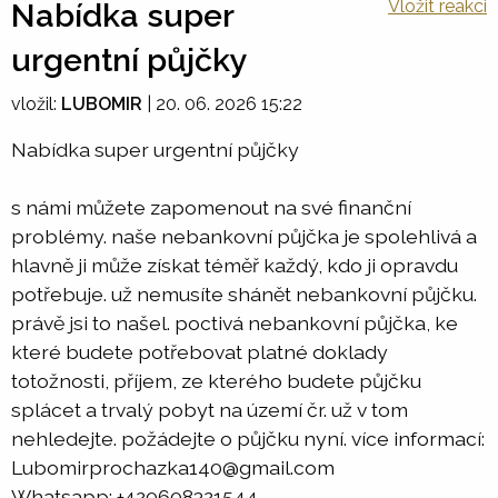
Vložit reakci
Nabídka super
urgentní půjčky
vložil:
LUBOMIR
|
20. 06. 2026 15:22
Nabídka super urgentní půjčky
s námi můžete zapomenout na své finanční
problémy. naše nebankovní půjčka je spolehlivá a
hlavně ji může získat téměř každý, kdo ji opravdu
potřebuje. už nemusíte shánět nebankovní půjčku.
právě jsi to našel. poctivá nebankovní půjčka, ke
které budete potřebovat platné doklady
totožnosti, příjem, ze kterého budete půjčku
splácet a trvalý pobyt na území čr. už v tom
nehledejte. požádejte o půjčku nyní. více informací:
Lubomirprochazka140@gmail.com
Whatsapp: +420608321544