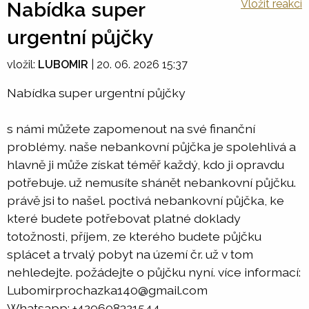
Vložit reakci
Nabídka super
urgentní půjčky
vložil:
LUBOMIR
|
20. 06. 2026 15:37
Nabídka super urgentní půjčky
s námi můžete zapomenout na své finanční
problémy. naše nebankovní půjčka je spolehlivá a
hlavně ji může získat téměř každý, kdo ji opravdu
potřebuje. už nemusíte shánět nebankovní půjčku.
právě jsi to našel. poctivá nebankovní půjčka, ke
které budete potřebovat platné doklady
totožnosti, příjem, ze kterého budete půjčku
splácet a trvalý pobyt na území čr. už v tom
nehledejte. požádejte o půjčku nyní. více informací:
Lubomirprochazka140@gmail.com
Whatsapp: +420608321544