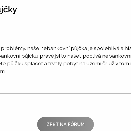
ůjčky
roblémy. naše nebankovní půjčka je spolehlivá a hlavn
nkovní půjčku. právě jsi to našel. poctivá nebankovn
te půjčku splácet a trvalý pobyt na území čr. už v tom 
om
ZPĚT NA FÓRUM