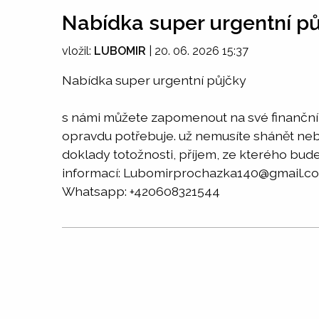
Nabídka super urgentní p
vložil:
LUBOMIR
|
20. 06. 2026 15:37
Nabídka super urgentní půjčky
s námi můžete zapomenout na své finanční p
opravdu potřebuje. už nemusíte shánět neba
doklady totožnosti, příjem, ze kterého bude
informací: Lubomirprochazka140@gmail.c
Whatsapp: +420608321544