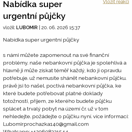
Vložit reakci
Nabídka super
urgentní půjčky
vložil:
LUBOMIR
|
20. 06. 2026 15:37
Nabídka super urgentní půjčky
s námi můžete zapomenout na své finanční
problémy. naše nebankovní půjčka je spolehlivá a
hlavně ji může získat téměř každý, kdo ji opravdu
potřebuje. už nemusíte shánět nebankovní půjčku.
právě jsi to našel. poctivá nebankovní půjčka, ke
které budete potřebovat platné doklady
totožnosti, příjem, ze kterého budete půjčku
splácet a trvalý pobyt na území čr. už v tom
nehledejte. požádejte o půjčku nyní. více informací:
Lubomirprochazka140@gmail.com
Whatsapp: +420608321544