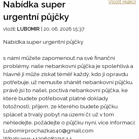
Vložit reakci
Nabídka super
urgentní půjčky
vložil:
LUBOMIR
|
20. 06. 2026 15:37
Nabídka super urgentní půjčky
s námi můžete zapomenout na své finanční
problémy. naše nebankovní půjčka je spolehlivá a
hlavně ji může získat téměř každý, kdo ji opravdu
potřebuje. už nemusíte shánět nebankovní půjčku.
právě jsi to našel. poctivá nebankovní půjčka, ke
které budete potřebovat platné doklady
totožnosti, příjem, ze kterého budete půjčku
splácet a trvalý pobyt na území čr. už v tom
nehledejte. požádejte o půjčku nyní. více informací:
Lubomirprochazka140@gmail.com
Whatsapp: +420608321544