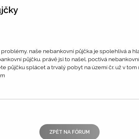
ůjčky
roblémy. naše nebankovní půjčka je spolehlivá a hlavn
nkovní půjčku. právě jsi to našel. poctivá nebankovn
te půjčku splácet a trvalý pobyt na území čr. už v tom 
om
ZPĚT NA FÓRUM