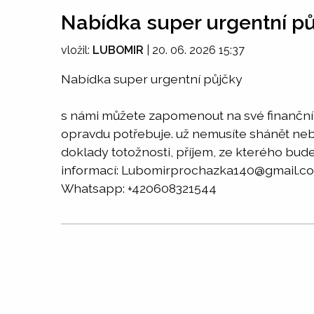
Nabídka super urgentní p
vložil:
LUBOMIR
|
20. 06. 2026 15:37
Nabídka super urgentní půjčky
s námi můžete zapomenout na své finanční p
opravdu potřebuje. už nemusíte shánět neba
doklady totožnosti, příjem, ze kterého bude
informací: Lubomirprochazka140@gmail.c
Whatsapp: +420608321544