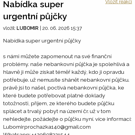
Vložit reakci
Nabídka super
urgentní půjčky
vložil:
LUBOMIR
|
20. 06. 2026 15:37
Nabídka super urgentní půjčky
s námi můžete zapomenout na své finanční
problémy. naše nebankovní půjčka je spolehlivá a
hlavně ji může získat téměř každý, kdo ji opravdu
potřebuje. už nemusíte shánět nebankovní půjčku.
právě jsi to našel. poctivá nebankovní půjčka, ke
které budete potřebovat platné doklady
totožnosti, příjem, ze kterého budete půjčku
splácet a trvalý pobyt na území čr. už v tom
nehledejte. požádejte o půjčku nyní. více informací:
Lubomirprochazka140@gmail.com
Whatsapp: +420608321544