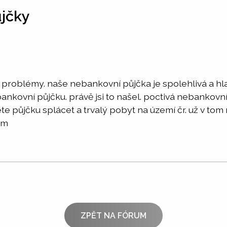
ůjčky
roblémy. naše nebankovní půjčka je spolehlivá a hlavn
nkovní půjčku. právě jsi to našel. poctivá nebankovn
te půjčku splácet a trvalý pobyt na území čr. už v tom 
om
ZPĚT NA FÓRUM