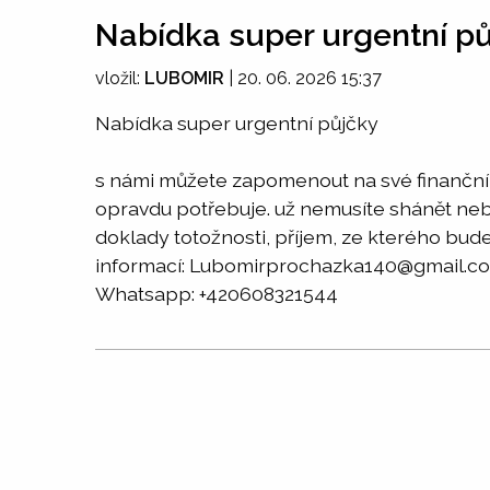
Nabídka super urgentní p
vložil:
LUBOMIR
|
20. 06. 2026 15:37
Nabídka super urgentní půjčky
s námi můžete zapomenout na své finanční p
opravdu potřebuje. už nemusíte shánět neba
doklady totožnosti, příjem, ze kterého bude
informací: Lubomirprochazka140@gmail.c
Whatsapp: +420608321544