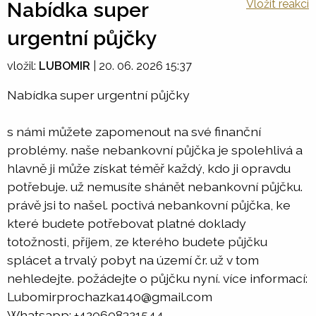
Vložit reakci
Nabídka super
urgentní půjčky
vložil:
LUBOMIR
|
20. 06. 2026 15:37
Nabídka super urgentní půjčky
s námi můžete zapomenout na své finanční
problémy. naše nebankovní půjčka je spolehlivá a
hlavně ji může získat téměř každý, kdo ji opravdu
potřebuje. už nemusíte shánět nebankovní půjčku.
právě jsi to našel. poctivá nebankovní půjčka, ke
které budete potřebovat platné doklady
totožnosti, příjem, ze kterého budete půjčku
splácet a trvalý pobyt na území čr. už v tom
nehledejte. požádejte o půjčku nyní. více informací:
Lubomirprochazka140@gmail.com
Whatsapp: +420608321544