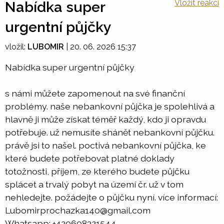
Vložit reakci
Nabídka super
urgentní půjčky
vložil:
LUBOMIR
|
20. 06. 2026 15:37
Nabídka super urgentní půjčky
s námi můžete zapomenout na své finanční
problémy. naše nebankovní půjčka je spolehlivá a
hlavně ji může získat téměř každý, kdo ji opravdu
potřebuje. už nemusíte shánět nebankovní půjčku.
právě jsi to našel. poctivá nebankovní půjčka, ke
které budete potřebovat platné doklady
totožnosti, příjem, ze kterého budete půjčku
splácet a trvalý pobyt na území čr. už v tom
nehledejte. požádejte o půjčku nyní. více informací:
Lubomirprochazka140@gmail.com
Whatsapp: +420608321544