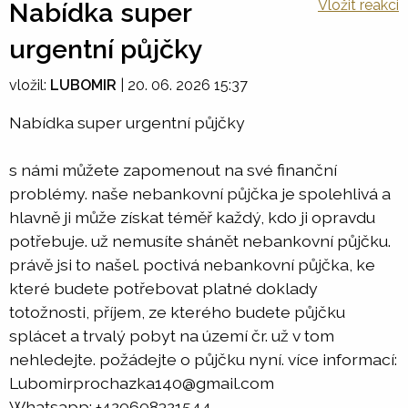
Vložit reakci
Nabídka super
urgentní půjčky
vložil:
LUBOMIR
|
20. 06. 2026 15:37
Nabídka super urgentní půjčky
s námi můžete zapomenout na své finanční
problémy. naše nebankovní půjčka je spolehlivá a
hlavně ji může získat téměř každý, kdo ji opravdu
potřebuje. už nemusíte shánět nebankovní půjčku.
právě jsi to našel. poctivá nebankovní půjčka, ke
které budete potřebovat platné doklady
totožnosti, příjem, ze kterého budete půjčku
splácet a trvalý pobyt na území čr. už v tom
nehledejte. požádejte o půjčku nyní. více informací:
Lubomirprochazka140@gmail.com
Whatsapp: +420608321544