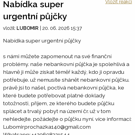
Vložit reakci
Nabídka super
urgentní půjčky
vložil:
LUBOMIR
|
20. 06. 2026 15:37
Nabídka super urgentní půjčky
s námi můžete zapomenout na své finanční
problémy. naše nebankovní půjčka je spolehlivá a
hlavně ji může získat téměř každý, kdo ji opravdu
potřebuje. už nemusíte shánět nebankovní půjčku.
právě jsi to našel. poctivá nebankovní půjčka, ke
které budete potřebovat platné doklady
totožnosti, příjem, ze kterého budete půjčku
splácet a trvalý pobyt na území čr. už v tom
nehledejte. požádejte o půjčku nyní. více informací:
Lubomirprochazka140@gmail.com
Whatsapp: +420608321544