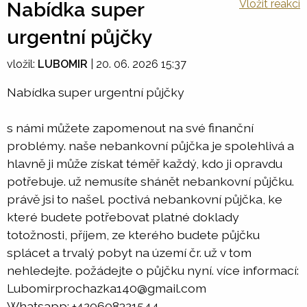
Vložit reakci
Nabídka super
urgentní půjčky
vložil:
LUBOMIR
|
20. 06. 2026 15:37
Nabídka super urgentní půjčky
s námi můžete zapomenout na své finanční
problémy. naše nebankovní půjčka je spolehlivá a
hlavně ji může získat téměř každý, kdo ji opravdu
potřebuje. už nemusíte shánět nebankovní půjčku.
právě jsi to našel. poctivá nebankovní půjčka, ke
které budete potřebovat platné doklady
totožnosti, příjem, ze kterého budete půjčku
splácet a trvalý pobyt na území čr. už v tom
nehledejte. požádejte o půjčku nyní. více informací:
Lubomirprochazka140@gmail.com
Whatsapp: +420608321544