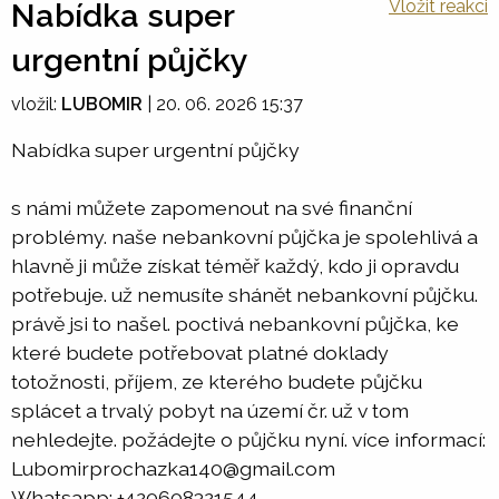
Vložit reakci
Nabídka super
urgentní půjčky
vložil:
LUBOMIR
|
20. 06. 2026 15:37
Nabídka super urgentní půjčky
s námi můžete zapomenout na své finanční
problémy. naše nebankovní půjčka je spolehlivá a
hlavně ji může získat téměř každý, kdo ji opravdu
potřebuje. už nemusíte shánět nebankovní půjčku.
právě jsi to našel. poctivá nebankovní půjčka, ke
které budete potřebovat platné doklady
totožnosti, příjem, ze kterého budete půjčku
splácet a trvalý pobyt na území čr. už v tom
nehledejte. požádejte o půjčku nyní. více informací:
Lubomirprochazka140@gmail.com
Whatsapp: +420608321544