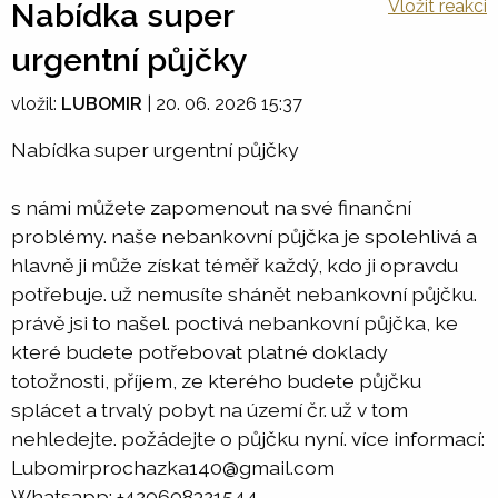
Vložit reakci
Nabídka super
urgentní půjčky
vložil:
LUBOMIR
|
20. 06. 2026 15:37
Nabídka super urgentní půjčky
s námi můžete zapomenout na své finanční
problémy. naše nebankovní půjčka je spolehlivá a
hlavně ji může získat téměř každý, kdo ji opravdu
potřebuje. už nemusíte shánět nebankovní půjčku.
právě jsi to našel. poctivá nebankovní půjčka, ke
které budete potřebovat platné doklady
totožnosti, příjem, ze kterého budete půjčku
splácet a trvalý pobyt na území čr. už v tom
nehledejte. požádejte o půjčku nyní. více informací:
Lubomirprochazka140@gmail.com
Whatsapp: +420608321544