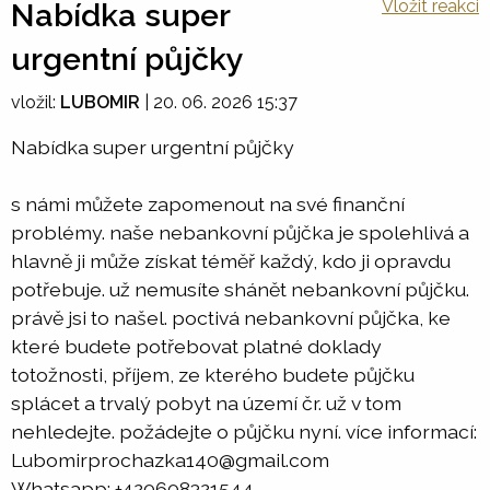
Vložit reakci
Nabídka super
urgentní půjčky
vložil:
LUBOMIR
|
20. 06. 2026 15:37
Nabídka super urgentní půjčky
s námi můžete zapomenout na své finanční
problémy. naše nebankovní půjčka je spolehlivá a
hlavně ji může získat téměř každý, kdo ji opravdu
potřebuje. už nemusíte shánět nebankovní půjčku.
právě jsi to našel. poctivá nebankovní půjčka, ke
které budete potřebovat platné doklady
totožnosti, příjem, ze kterého budete půjčku
splácet a trvalý pobyt na území čr. už v tom
nehledejte. požádejte o půjčku nyní. více informací:
Lubomirprochazka140@gmail.com
Whatsapp: +420608321544