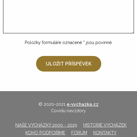
Položky formuláře označené
*
jsou povinné.
© 2020-2021
e-vychazka.cz
Covidu navzdory
NAŠE VYCHÁZKY 2000 - 2019
HISTORIE VYCHÁZEK
KOHO PODPOŘÍME
FÓRUM
KONTAKTY