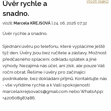
Vložit reakci
Úvěr rychle a
snadno.
vložil:
Marcela KREJSOVÁ
|
24. 06. 2026 07:32
Úvěr rychle a snadno.
Sjednání úvěru po telefonu, které vyplácíme ještě
týž den. Úvěry jsou bez ručitele a zástavy. Možnost
předčasného splacení, odkladu splátek a jiné
výhody. Nezajímá nás účel, ani zisk, ale pouze Váš
roční obrat. Řešíme i úvěry pro začínající
podnikatele, bez dokládání příjmů. Kontaktujte nás
- vše vyřídíme rychle a k Vaší spokojenosti:
marcela.krejsova01@gmail.com nebo WhatsApp:
+420608987486.